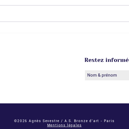
Retour en images sur la
Reto
finale nationale du
con
concours MAF 2026 🏅
2026
Restez informé.
tine artisane
s d'art
ption
©2026 Agnès Sevestre / A.S. Bronze d'art - Paris
Mentions légales