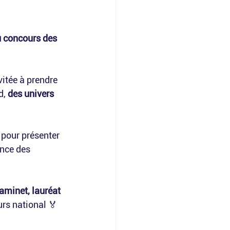
u concours des 
nvitée à prendre 
d, 
des univers 
 pour présenter 
ence des 
aminet, lauréat 
rs national 🏅