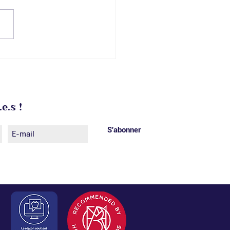
ur en images : le
cours MAF ciselure
 🏅
e.s !
S'abonner