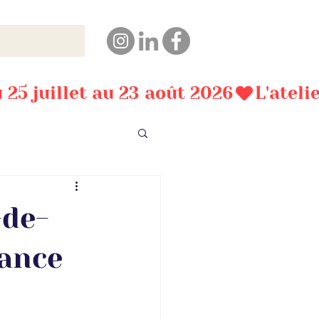
-de-
rance