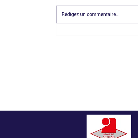
Rédigez un commentaire...
Fermeture estivale
Artisan d'art ciselure monture pa
créatrice maître artisan en métier
bronzière d'art création et conce