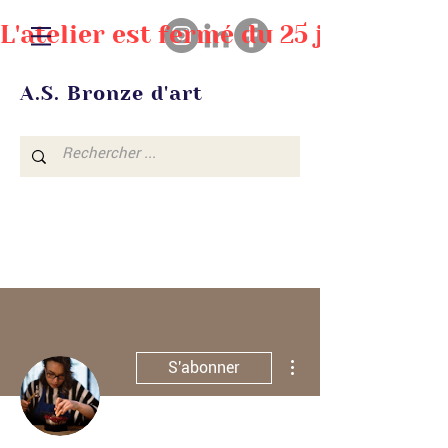
L'atelier est fermé du 25 juillet au
A.S. Bronze d'art
Plus d'actions
S'abonner
Administrateur